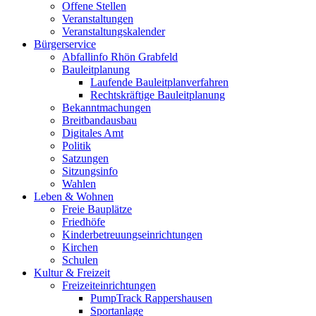
Offene Stellen
Veranstaltungen
Veranstaltungskalender
Bürgerservice
Abfallinfo Rhön Grabfeld
Bauleitplanung
Laufende Bauleitplanverfahren
Rechtskräftige Bauleitplanung
Bekanntmachungen
Breitbandausbau
Digitales Amt
Politik
Satzungen
Sitzungsinfo
Wahlen
Leben & Wohnen
Freie Bauplätze
Friedhöfe
Kinderbetreuungseinrichtungen
Kirchen
Schulen
Kultur & Freizeit
Freizeiteinrichtungen
PumpTrack Rappershausen
Sportanlage