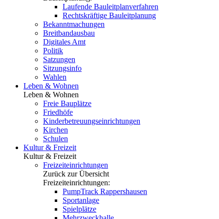
Laufende Bauleitplanverfahren
Rechtskräftige Bauleitplanung
Bekanntmachungen
Breitbandausbau
Digitales Amt
Politik
Satzungen
Sitzungsinfo
Wahlen
Leben & Wohnen
Leben & Wohnen
Freie Bauplätze
Friedhöfe
Kinderbetreuungseinrichtungen
Kirchen
Schulen
Kultur & Freizeit
Kultur & Freizeit
Freizeiteinrichtungen
Zurück zur Übersicht
Freizeiteinrichtungen:
PumpTrack Rappershausen
Sportanlage
Spielplätze
Mehrzweckhalle